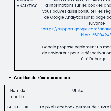
d’informations sur les cookies an
ANALYTICS
vous pouvez aussi consulter les règl
de Google Analytics sur la page ac
suivante
:
https://support.google.com/analy
hl=fr /600424
Google propose également un mo
de navigateur pour la désactivatio
à télécharger
i
Cookies de réseaux sociaux
Nom du
Utilité
cookie
FACEBOOK
Le pixel Facebook permet de suivre 