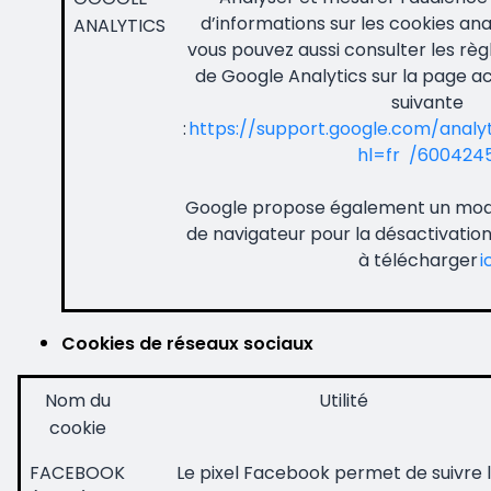
d’informations sur les cookies an
ANALYTICS
vous pouvez aussi consulter les règl
de Google Analytics sur la page ac
suivante
:
https://support.google.com/analy
hl=fr /600424
Google propose également un mo
de navigateur pour la désactivatio
à télécharger
i
Cookies de réseaux sociaux
Nom du
Utilité
cookie
FACEBOOK
Le pixel Facebook permet de suivre 